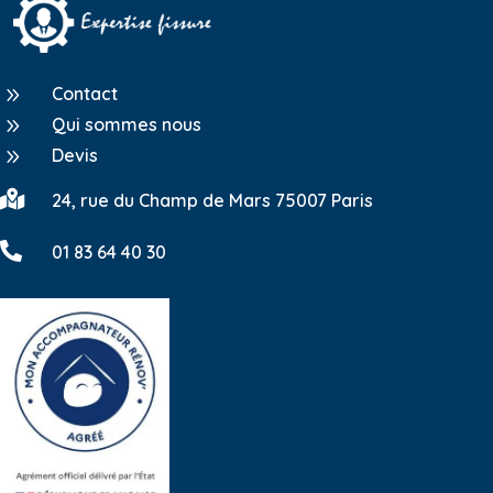
9
Contact
9
Qui sommes nous
9
Devis

24, rue du Champ de Mars 75007 Paris

01 83 64 40 30