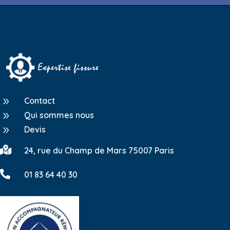
9
Contact
9
Qui sommes nous
9
Devis

24, rue du Champ de Mars 75007 Paris

01 83 64 40 30