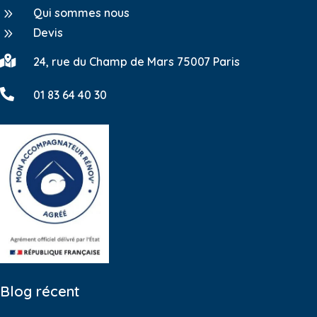
9
Qui sommes nous
9
Devis

24, rue du Champ de Mars 75007 Paris

01 83 64 40 30
Blog récent