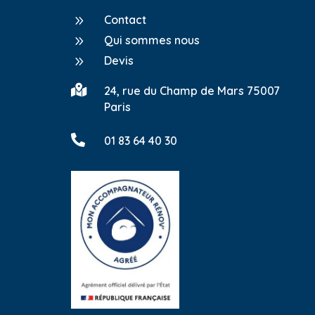
9
Contact
9
Qui sommes nous
9
Devis

24, rue du Champ de Mars 75007
Paris

01 83 64 40 30