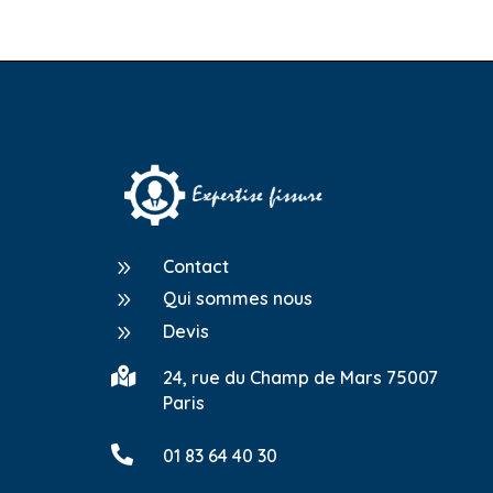
9
Contact
9
Qui sommes nous
9
Devis

24, rue du Champ de Mars 75007
Paris

01 83 64 40 30