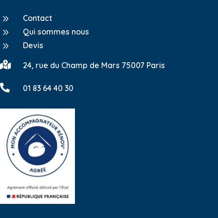
9
Contact
9
Qui sommes nous
9
Devis

24, rue du Champ de Mars 75007 Paris

01 83 64 40 30