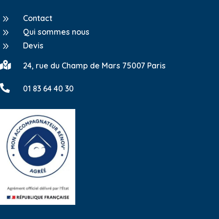
9
Contact
9
Qui sommes nous
9
Devis

24, rue du Champ de Mars 75007 Paris

01 83 64 40 30