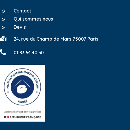
9
Contact
9
Qui sommes nous
9
Devis

24, rue du Champ de Mars 75007 Paris

01 83 64 40 30