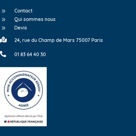
9
Contact
9
Qui sommes nous
9
Devis

24, rue du Champ de Mars 75007 Paris

01 83 64 40 30