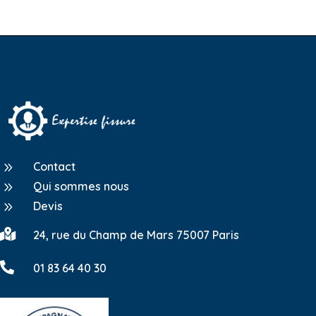
9
Contact
9
Qui sommes nous
9
Devis

24, rue du Champ de Mars 75007 Paris

01 83 64 40 30